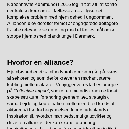
Københavns Kommune) i 2016 tog initiativ til at samle
centrale aktører om – i fællesskab – at løse det
komplekse problem med hjemløshed i ungdommen.
Alliancen blev derefter formet af engagerede deltagere
fra alle relevante sektorer, og med et fælles mål om at
stoppe hjemløshed blandt unge i Danmark.
Hvorfor en alliance?
Hjemløshed er et samfundsproblem, som går på tværs
af sektorer, og som derfor kræver en markant større
kobling mellem aktører. Vi bygger vores fælles arbejde
på
Collective Impact
, som er en metodisk ramme for at
skabe strukturel forandring gennem tæt, strategisk
samarbejde og koordination mellem en bred kreds af
aktører. Vi har fra begyndelsen fundet udenlandsk
inspiration til, hvordan man bedst muligt udvikler og
driver en alliance, der kan skabe forandring.
Inspirationen er bl.a. hentet fra canadiske
Plan to End