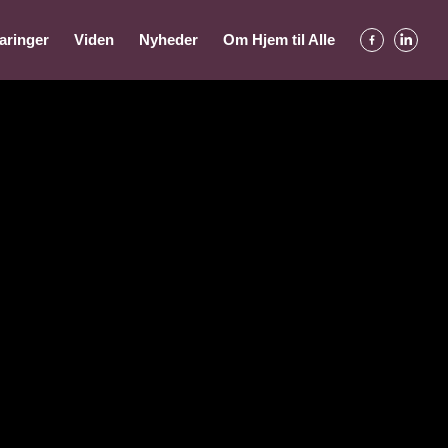
aringer
Viden
Nyheder
Om Hjem til Alle