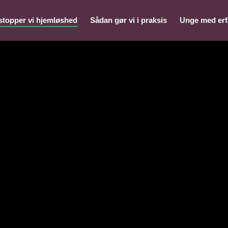
stopper vi hjemløshed
Sådan gør vi i praksis
Unge med erf