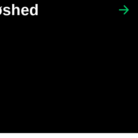
øshed