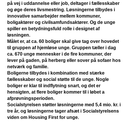
på vej i uddannelse eller job, deltager i fællesskaber
og øge deres livsmestring. Løsningerne tilbydes i
innovative samarbejder mellem kommuner,
boligaktører og civilsamfundsaktører. Og de unge
spiller en betydningsfuld rolle i designet af
løsningen.
Målet er, at ca. 60 boliger skal give tag over hovedet
til gruppen af hjemløse unge. Gruppen tæller i dag
ca. 670 unge mennesker i de fire kommuner, der
lever på gaden, på herberg eller sover på sofaer hos
netværk og familie.
Boligerne tilbydes i kombination med stærke
fællesskaber og social støtte til de unge. Nogle
boliger er klar til indflytning snart, og det er
hensigten, at flere boliger kommer til i løbet a
afprøvningsperioden.
Socialstyrelsen støtter løsningerne med 5,4 mio. kr. i
tre år, og løsningerne tager afsæt i Socialstyrelsens
viden om Housing First for unge.