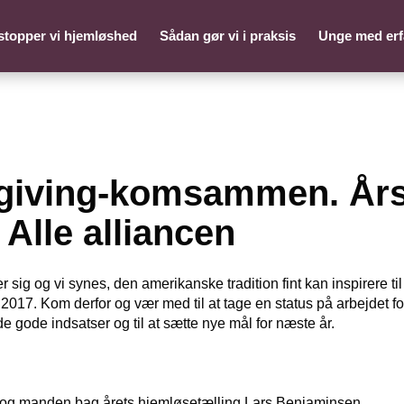
stopper vi hjemløshed
Sådan gør vi i praksis
Unge med erf
giving-komsammen. År
 Alle alliancen
 sig og vi synes, den amerikanske tradition fint kan inspirere ti
i 2017. Kom derfor og vær med til at tage en status på arbejdet 
de gode indsatser og til at sætte nye mål for næste år.
 og manden bag årets hjemløsetælling
Lars Benjaminsen