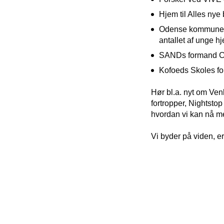
Hjem til Alles ny
Odense kommun
antallet af unge h
SANDs formand
C
Kofoeds Skoles fo
Hør bl.a. nyt om Ven
fortropper, Nightsto
hvordan vi kan nå 
Vi byder på viden, e