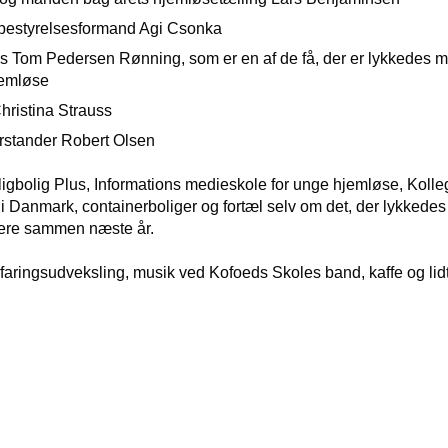
e bestyrelsesformand
Agi Csonka
es
Tom Pedersen Rønning
, som er en af de få, der er lykkedes 
jemløse
hristina Strauss
rstander
Robert Olsen
ligbolig Plus, Informations medieskole for unge
hjemløse, Kolle
p i Danmark, container
boliger og fortæl selv om det, der lykkedes 
mere sammen næste år.
rfaringsudveksling, musik ved Kofoeds Skoles band, kaffe og lidt