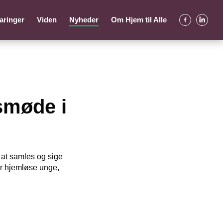
aringer
Viden
Nyheder
Om Hjem til Alle
smøde i
l at samles og sige
for hjemløse unge,