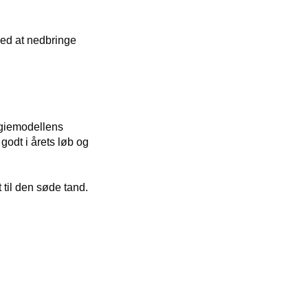
med at nedbringe
giemodellens
godt i årets løb og
 til den søde tand.