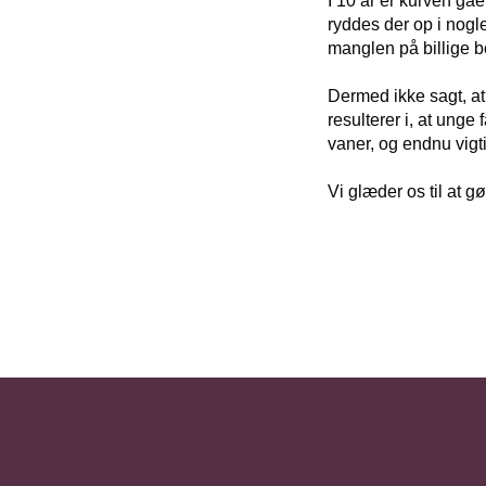
I 10 år er kurven gåe
ryddes der op i nogle
manglen på billige bo
Dermed ikke sagt, at 
resulterer i, at unge
vaner, og endnu vigt
Vi glæder os til at 