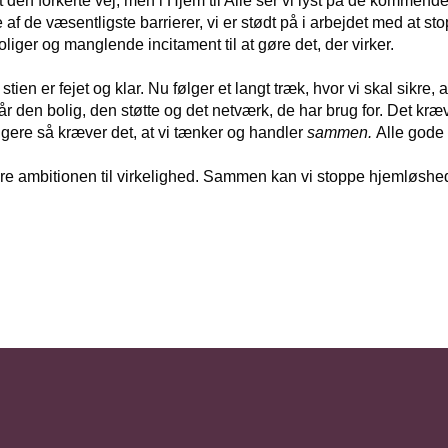
t den forkerte vej, men i Hjem til Alle ser vi lyst på de kommende
 af de væsentligste barrierer, vi er stødt på i arbejdet med at s
liger og manglende incitament til at gøre det, der virker.
stien er fejet og klar. Nu følger et langt træk, hvor vi skal sikre
 får den bolig, den støtte og det netværk, de har brug for. Det kræ
igere så kræver det, at vi tænker og handler
sammen.
Alle gode 
gøre ambitionen til virkelighed. Sammen kan vi stoppe hjemløshe