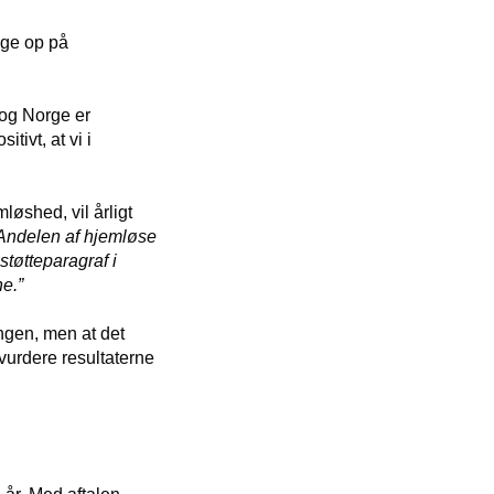
lge op på
 og Norge er
tivt, at vi i
øshed, vil årligt
Andelen af hjemløse
støtteparagraf i
e.”
ingen, men at det
 vurdere resultaterne