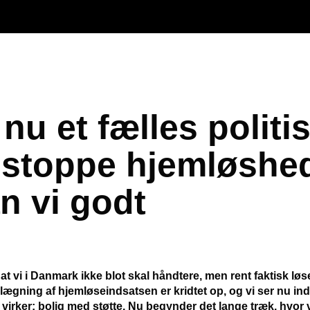
 nu et fælles politi
 stoppe hjemløshe
n vi godt
, at vi i Danmark ikke blot skal håndtere, men rent faktisk l
gning af hjemløseindsatsen er kridtet op, og vi ser nu ind 
r virker: bolig med støtte. Nu begynder det lange træk, hvor