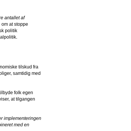
e antallet af
ål om at stoppe
k politik
lpolitik.
nomiske tilskud fra
oliger, samtidig med
tilbyde folk egen
iser, at tilgangen
rer implementeringen
mbineret med en