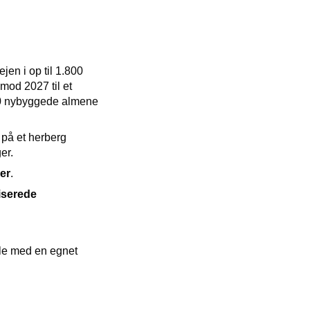
ejen i op til 1.800
mod 2027 til et
250 nybyggede almene
d på et herberg
er.
er
.
iserede
lle med en egnet