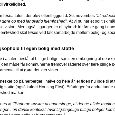
l virkelighed.
jemløseaftalen, der blev offentliggjort d. 26. november:
”at reducer
 gøre op med langvarig hjemløshed”.
At vi nu har et politisk m
selv stort. Men også tilgangen er et nybrud: for første gang i dans
jemløshed skal løses ved tæt samarbejde mellem bolig- og socia
gsophold til egen bolig med støtte
i aftalen består af billige boliger samt en omlægning af de øko
å den måde får kommunerne fremover råderet over flere billige b
amentet til at gøre det, der virker.
esker bo på herberger i halve og hele år, er tiden nu inde til at 
ig støtte (også kaldet Housing First). Erfaringer fra andre lande v
øshed markant.
des at: ”
Parterne ønsker at understrege, at denne aftale marke
gangen i en dansk kontekst, hvor tilgængelige billige boliger ko