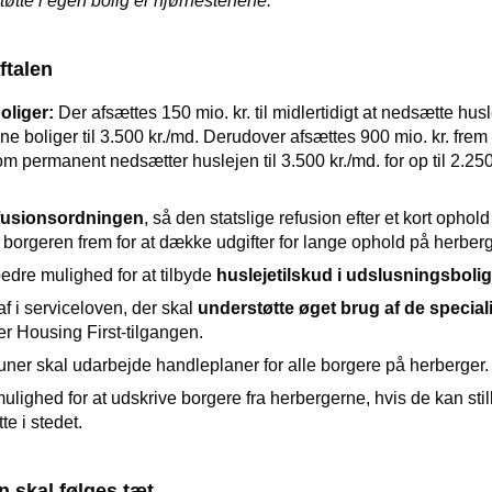
øtte i egen bolig er hjørnestenene.”
ftalen
boliger:
Der afsættes 150 mio. kr. til midlertidigt at nedsætte husl
e boliger til 3.500 kr./md. Derudover afsættes 900 mio. kr. frem 
m permanent nedsætter huslejen til 3.500 kr./md. for op til 2.
fusionsordningen
, så den statslige refusion efter et kort ophol
til borgeren frem for at dække udgifter for lange ophold på herberg
dre mulighed for at tilbyde
huslejetilskud i udslusningsbolig
f i serviceloven, der skal
understøtte øget brug af de special
er Housing First-tilgangen.
ner skal udarbejde handleplaner for alle borgere på herberger.
ighed for at udskrive borgere fra herbergerne, hvis de kan sti
te i stedet.
 skal følges tæt