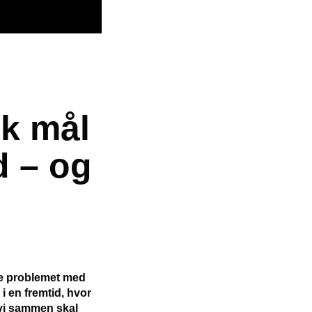
sk mål
d – og
øse problemet med
i en fremtid, hvor
 vi sammen skal