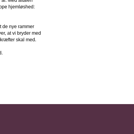
 år. Med aftalen
toppe hjemløshed:
, at de nye rammer
ver, at vi bryder med
kræfter skal med.
d.