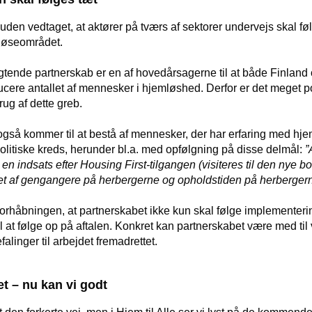
suden vedtaget, at aktører på tværs af sektorer undervejs skal fø
løseområdet.
gtende partnerskab er en af hovedårsagerne til at både Finland
ere antallet af mennesker i hjemløshed. Derfor er det meget posi
ug af dette greb.
gså kommer til at bestå af mennesker, der har erfaring med hjeml
politiske kreds, herunder bl.a. med opfølgning på disse delmål:
”
 en indsats efter Housing First-tilgangen (visiteres til den nye bo
let af gengangere på herbergerne og opholdstiden på herbergern
t forhåbningen, at partnerskabet ikke kun skal følge implementer
l at følge op på aftalen. Konkret kan partnerskabet være med til
inger til arbejdet fremadrettet.
et – nu kan vi godt