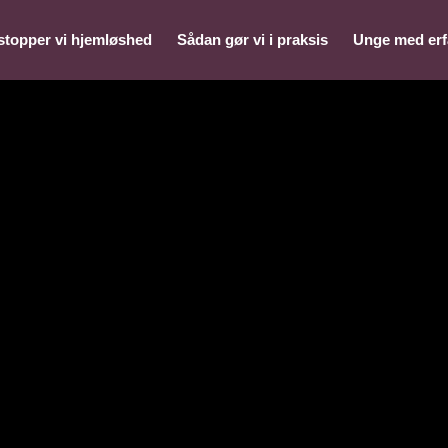
stopper vi hjemløshed
Sådan gør vi i praksis
Unge med erf