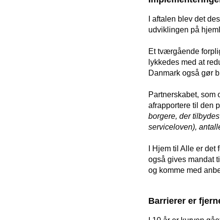
I aftalen blev det de
udviklingen på hjem
Et tværgående forpli
lykkedes med at reduc
Danmark også gør br
Partnerskabet, som o
afrapportere til den 
borgere, der tilbydes
serviceloven), antal
I Hjem til Alle er de
også gives mandat ti
og komme med anbefal
Barrierer er fjern