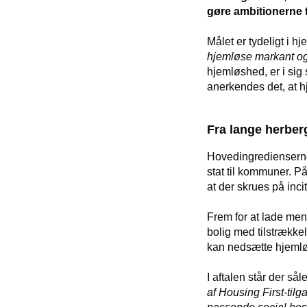
gøre ambitionerne ti
Målet er tydeligt i h
hjemløse markant og
hjemløshed, er i sig 
anerkendes det, at h
Fra lange herber
Hovedingredienserne 
stat til kommuner. P
at der skrues på incit
Frem for at lade menn
bolig med tilstrækkel
kan nedsætte hjeml
I aftalen står der såle
af Housing First-til