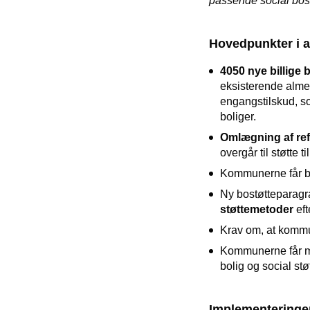
passende social bost
Hovedpunkter i a
4050 nye billige 
eksisterende almen
engangstilskud, so
boliger.
Omlægning af re
overgår til støtte 
Kommunerne får be
Ny bostøtteparagra
støttemetoder
eft
Krav om, at kommu
Kommunerne får mul
bolig og social støt
Implementeringen