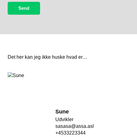
Send
Det her kan jeg ikke huske hvad er…
Sune
Udvikler
sasasa@assa.asl
+4533223344