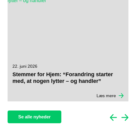
22. juni 2026
1
Stemmer for Hjem: “Forandring starter
S
med, at nogen lytter – og handler”
D
Læs mere
Se alle nyheder